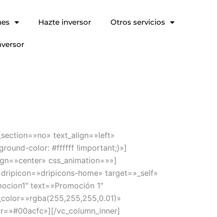
nes
Hazte inversor
Otros servicios
nversor
section=»no» text_align=»left»
nd-color: #ffffff !important;}»]
ign=»center» css_animation=»»]
 dripicon=»dripicons-home» target=»_self»
mocion1″ text=»Promoción 1″
color=»rgba(255,255,255,0.01)»
or=»#00acfc»][/vc_column_inner]