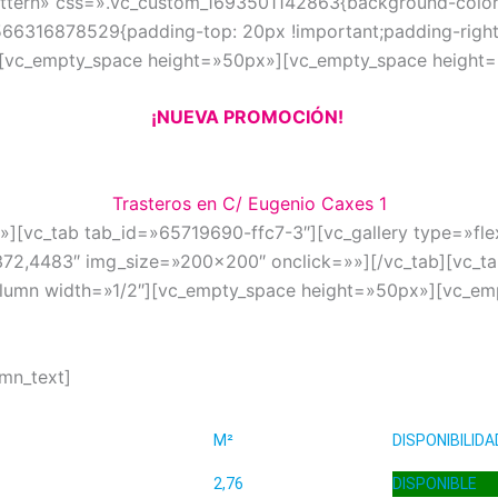
ern» css=».vc_custom_1693501142863{background-color: #
566316878529{padding-top: 20px !important;padding-right
}»][vc_empty_space height=»50px»][vc_empty_space height
¡NUEVA PROMOCIÓN!
Trasteros en C/ Eugenio Caxes 1
»][vc_tab tab_id=»65719690-ffc7-3″][vc_gallery type=»flexs
72,4483″ img_size=»200×200″ onclick=»»][/vc_tab][vc_t
column width=»1/2″][vc_empty_space height=»50px»][vc_e
mn_text]
M²
DISPONIBILIDA
2,76
DISPONIBLE