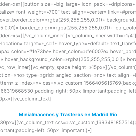
idden-xs»][button size=»big_large» icon_pack=»dripicons»
talize» font_weight=»700″ text_align=»center» link=»#pr
over_border_color=»rgba(255,255,255,0.01)» background_
,0.01)» border_color=»rgba(255,255,255,0.01)» icon_col
dden-xs»][/vc_column_inner][vc_column_inner width=»1/4″]
location» target=»_self» hover_type=»default» text_trans
apa» color=»#1e73be» hover_color=»#e6007e» hover_bord
» hover_background_color=»rgba(255,255,255,0.01)» bor
/vc_row_inner][vc_empty_space height=»15px»][/vc_column
tion=»no» type=»grid» angled_section=»no» text_align=»l
tern» z_index=»» css=».vc_custom_1566405615769{backgro
66319668530{padding-right: 50px !important;padding-left
0px»][vc_column_text]
Minialmacenes y Trasteros en Madrid Río
»30px»][vc_column_text css=».vc_custom_1693481857514{pa
rtant;padding-left: 50px !important;}»]