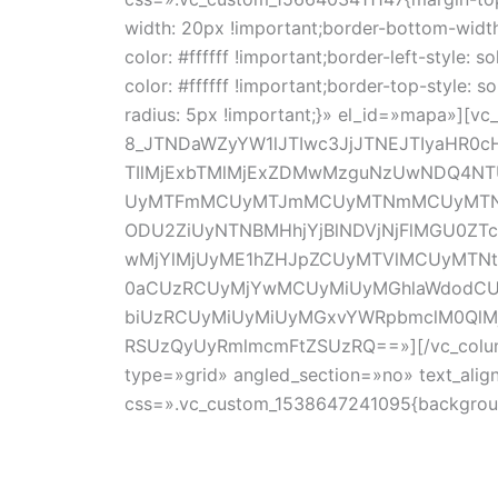
width: 20px !important;border-bottom-width:
color: #ffffff !important;border-left-style: s
color: #ffffff !important;border-top-style: s
radius: 5px !important;}» el_id=»mapa»][v
8_JTNDaWZyYW1lJTIwc3JjJTNEJTIyaHR0
TIlMjExbTMlMjExZDMwMzguNzUwNDQ4N
UyMTFmMCUyMTJmMCUyMTNmMCUyMTNtM
ODU2ZiUyNTNBMHhjYjBlNDVjNjFlMGU0ZT
wMjYlMjUyME1hZHJpZCUyMTVlMCUyMTNtM
0aCUzRCUyMjYwMCUyMiUyMGhlaWdodCU
biUzRCUyMiUyMiUyMGxvYWRpbmclM0QlMj
RSUzQyUyRmlmcmFtZSUzRQ==»][/vc_column]
type=»grid» angled_section=»no» text_alig
css=».vc_custom_1538647241095{background-