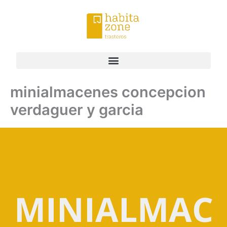
Ir
al
contenido
minialmacenes concepcion
verdaguer y garcia
MINIALMAC