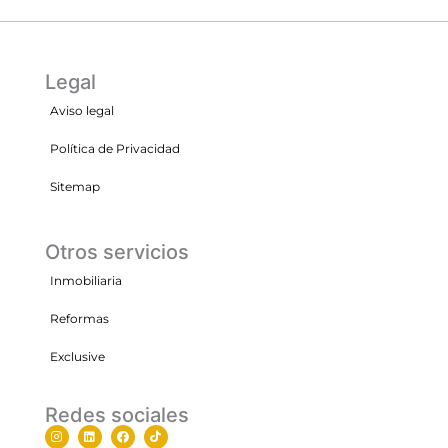
Legal
Aviso legal
Política de Privacidad
Sitemap
Otros servicios
Inmobiliaria
Reformas
Exclusive
Redes sociales
I
L
F
T
n
i
a
i